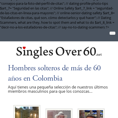
"consejos-para-la-foto-del-perfil-de-citas"; // dating-profile-photo-tips
$art_7= "Seguridad en las citas"; // Online Safety $art_7_link = "seguridad-
de-las-citas-en-linea-para-mayores"; // online-senior-dating-safety $art_8=
"Estafadores de citas, qué son, cómo detectarlos y qué hacer"; // Dating
Scammers, what are they, how to spot them and what to do $art_8_link =
"decir-no-a-los-estafadores-de-citas"; // say-no-to-dating-scammers ?>
Hombres solteros de más de 60
años en Colombia
Aquí tienes una pequeña selección de nuestros últimos
miembros masculinos para que los conozcas...