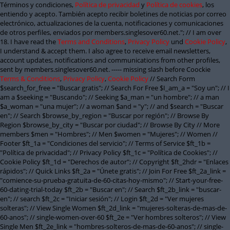
Términos y condiciones,
Política de privacidad
y
Política de cookies
, los
entiendo y acepto. También acepto recibir boletines de noticias por correo
electrónico, actualizaciones de la cuenta, notificaciones y comunicaciones
de otros perfiles, enviados por members.singlesover60.net."; // I am over
18. I have read the
Terms and Conditions
,
Privacy Policy
und
Cookie Policy
,
I understand & accept them. I also agree to receive email newsletters,
account updates, notifications and communications from other profiles,
sent by members.singlesover60.net. ----- missing slash before Coockie
Terms & Conditions
,
Privacy Policy
,
Cookie Policy
// Search Form
$search_for_free = "Buscar gratis"; // Search For Free $I_am_a = "Soy un"; // I
am a $seeking = "Buscando"; // Seeking $a_man = "un hombre"; // a man
$a_woman = "una mujer"; // a woman $and = "y"; // and $search = "Buscar
en"; // Search $browse_by_region = "Buscar por región"; // Browse By
Region $browse_by_city = "Buscar por ciudad"; // Browse By City // More
members $men = "Hombres"; // Men $women = "Mujeres"; // Women //
Footer $ft_1a = "Condiciones del servicio"; // Terms of Service $ft_1b =
"Política de privacidad"; // Privacy Policy $ft_1c = "Política de Cookies"; //
Cookie Policy $ft_1d = "Derechos de autor"; // Copyright $ft_2hdr = "Enlaces
rápidos"; // Quick Links $ft_2a = "Únete gratis"; // Join For Free $ft_2a_link =
"comience-su-prueba-gratuita-de-60-citas-hoy-mismo"; // Start-your-free-
60-dating-trial-today $ft_2b = "Buscar en"; // Search $ft_2b_link = "buscar-
en"; // search $ft_2c = "Iniciar sesión"; // Login $ft_2d = "Ver mujeres
solteras"; // View Single Women $ft_2d_link = "mujeres-solteras-de-mas-de-
60-anos"; // single-women-over-60 $ft_2e = "Ver hombres solteros"; // View
Single Men $ft_2e_link = "hombres-solteros-de-mas-de-60-anos"; // single-