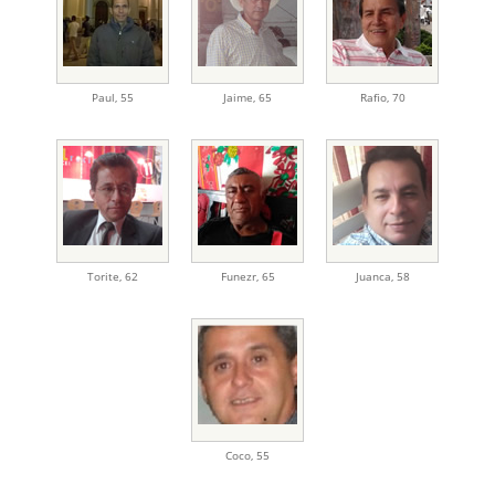
Paul
,
55
Jaime
,
65
Rafio
,
70
Torite
,
62
Funezr
,
65
Juanca
,
58
Coco
,
55