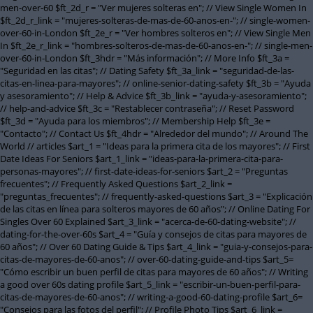
men-over-60 $ft_2d_r = "Ver mujeres solteras en"; // View Single Women In
$ft_2d_r_link = "mujeres-solteras-de-mas-de-60-anos-en-"; // single-women-
over-60-in-London $ft_2e_r = "Ver hombres solteros en"; // View Single Men
In $ft_2e_r_link = "hombres-solteros-de-mas-de-60-anos-en-"; // single-men-
over-60-in-London $ft_3hdr = "Más información"; // More Info $ft_3a =
"Seguridad en las citas"; // Dating Safety $ft_3a_link = "seguridad-de-las-
citas-en-linea-para-mayores"; // online-senior-dating-safety $ft_3b = "Ayuda
y asesoramiento"; // Help & Advice $ft_3b_link = "ayuda-y-asesoramiento";
// help-and-advice $ft_3c = "Restablecer contraseña"; // Reset Password
$ft_3d = "Ayuda para los miembros"; // Membership Help $ft_3e =
"Contacto"; // Contact Us $ft_4hdr = "Alrededor del mundo"; // Around The
World // articles $art_1 = "Ideas para la primera cita de los mayores"; // First
Date Ideas For Seniors $art_1_link = "ideas-para-la-primera-cita-para-
personas-mayores"; // first-date-ideas-for-seniors $art_2 = "Preguntas
frecuentes"; // Frequently Asked Questions $art_2_link =
"preguntas_frecuentes"; // frequently-asked-questions $art_3 = "Explicación
de las citas en línea para solteros mayores de 60 años"; // Online Dating For
Singles Over 60 Explained $art_3_link = "acerca-de-60-dating-website"; //
dating-for-the-over-60s $art_4 = "Guía y consejos de citas para mayores de
60 años"; // Over 60 Dating Guide & Tips $art_4_link = "guia-y-consejos-para-
citas-de-mayores-de-60-anos"; // over-60-dating-guide-and-tips $art_5=
"Cómo escribir un buen perfil de citas para mayores de 60 años"; // Writing
a good over 60s dating profile $art_5_link = "escribir-un-buen-perfil-para-
citas-de-mayores-de-60-anos"; // writing-a-good-60-dating-profile $art_6=
"Consejos para las fotos del perfil"; // Profile Photo Tips $art_6_link =