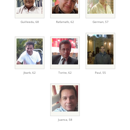
Guilleedu
,
68
Rafamafo
,
62
German
,
57
Jbarb
,
62
Torite
,
62
Paul
,
55
Juanca
,
58