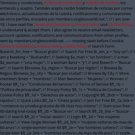
Términos y condiciones,
Política de privacidad
y
Política de cookies
, los
entiendo y acepto. También acepto recibir boletines de noticias por correo
electrónico, actualizaciones de la cuenta, notificaciones y comunicaciones
de otros perfiles, enviados por members.singlesover60.net."; // I am over
18. I have read the
Terms and Conditions
,
Privacy Policy
und
Cookie Policy
,
I understand & accept them. I also agree to receive email newsletters,
account updates, notifications and communications from other profiles,
sent by members.singlesover60.net. ----- missing slash before Coockie
Terms & Conditions
,
Privacy Policy
,
Cookie Policy
// Search Form
$search_for_free = "Buscar gratis"; // Search For Free $I_am_a = "Soy un"; // I
am a $seeking = "Buscando"; // Seeking $a_man = "un hombre"; // a man
$a_woman = "una mujer"; // a woman $and = "y"; // and $search = "Buscar
en"; // Search $browse_by_region = "Buscar por región"; // Browse By
Region $browse_by_city = "Buscar por ciudad"; // Browse By City // More
members $men = "Hombres"; // Men $women = "Mujeres"; // Women //
Footer $ft_1a = "Condiciones del servicio"; // Terms of Service $ft_1b =
"Política de privacidad"; // Privacy Policy $ft_1c = "Política de Cookies"; //
Cookie Policy $ft_1d = "Derechos de autor"; // Copyright $ft_2hdr = "Enlaces
rápidos"; // Quick Links $ft_2a = "Únete gratis"; // Join For Free $ft_2a_link =
"comience-su-prueba-gratuita-de-60-citas-hoy-mismo"; // Start-your-free-
60-dating-trial-today $ft_2b = "Buscar en"; // Search $ft_2b_link = "buscar-
en"; // search $ft_2c = "Iniciar sesión"; // Login $ft_2d = "Ver mujeres
solteras"; // View Single Women $ft_2d_link = "mujeres-solteras-de-mas-de-
60-anos"; // single-women-over-60 $ft_2e = "Ver hombres solteros"; // View
Single Men $ft_2e_link = "hombres-solteros-de-mas-de-60-anos"; // single-