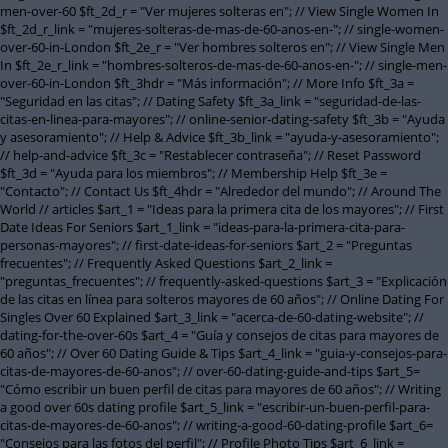
men-over-60 $ft_2d_r = "Ver mujeres solteras en"; // View Single Women In
$ft_2d_r_link = "mujeres-solteras-de-mas-de-60-anos-en-"; // single-women-
over-60-in-London $ft_2e_r = "Ver hombres solteros en"; // View Single Men
In $ft_2e_r_link = "hombres-solteros-de-mas-de-60-anos-en-"; // single-men-
over-60-in-London $ft_3hdr = "Más información"; // More Info $ft_3a =
"Seguridad en las citas"; // Dating Safety $ft_3a_link = "seguridad-de-las-
citas-en-linea-para-mayores"; // online-senior-dating-safety $ft_3b = "Ayuda
y asesoramiento"; // Help & Advice $ft_3b_link = "ayuda-y-asesoramiento";
// help-and-advice $ft_3c = "Restablecer contraseña"; // Reset Password
$ft_3d = "Ayuda para los miembros"; // Membership Help $ft_3e =
"Contacto"; // Contact Us $ft_4hdr = "Alrededor del mundo"; // Around The
World // articles $art_1 = "Ideas para la primera cita de los mayores"; // First
Date Ideas For Seniors $art_1_link = "ideas-para-la-primera-cita-para-
personas-mayores"; // first-date-ideas-for-seniors $art_2 = "Preguntas
frecuentes"; // Frequently Asked Questions $art_2_link =
"preguntas_frecuentes"; // frequently-asked-questions $art_3 = "Explicación
de las citas en línea para solteros mayores de 60 años"; // Online Dating For
Singles Over 60 Explained $art_3_link = "acerca-de-60-dating-website"; //
dating-for-the-over-60s $art_4 = "Guía y consejos de citas para mayores de
60 años"; // Over 60 Dating Guide & Tips $art_4_link = "guia-y-consejos-para-
citas-de-mayores-de-60-anos"; // over-60-dating-guide-and-tips $art_5=
"Cómo escribir un buen perfil de citas para mayores de 60 años"; // Writing
a good over 60s dating profile $art_5_link = "escribir-un-buen-perfil-para-
citas-de-mayores-de-60-anos"; // writing-a-good-60-dating-profile $art_6=
"Consejos para las fotos del perfil"; // Profile Photo Tips $art_6_link =