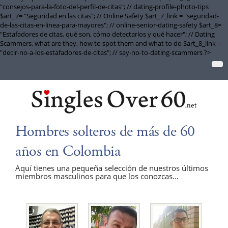
"consejos-para-la-foto-del-perfil-de-citas"; // dating-profile-photo-tips
$art_7= "Seguridad en las citas"; // Online Safety $art_7_link = "seguridad-
de-las-citas-en-linea-para-mayores"; // online-senior-dating-safety $art_8=
"Estafadores de citas, qué son, cómo detectarlos y qué hacer"; // Dating
Scammers, what are they, how to spot them and what to do $art_8_link =
"decir-no-a-los-estafadores-de-citas"; // say-no-to-dating-scammers ?>
Hombres solteros de más de 60
años en Colombia
Aquí tienes una pequeña selección de nuestros últimos
miembros masculinos para que los conozcas...