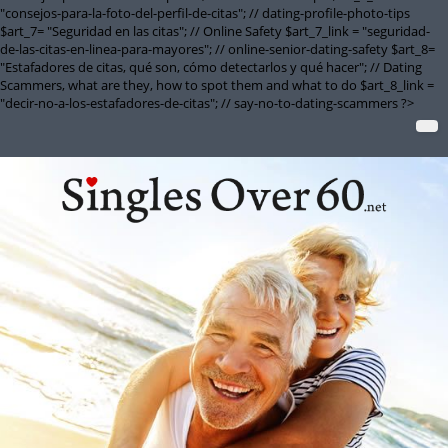
"consejos-para-la-foto-del-perfil-de-citas"; // dating-profile-photo-tips
$art_7= "Seguridad en las citas"; // Online Safety $art_7_link = "seguridad-
de-las-citas-en-linea-para-mayores"; // online-senior-dating-safety $art_8=
"Estafadores de citas, qué son, cómo detectarlos y qué hacer"; // Dating
Scammers, what are they, how to spot them and what to do $art_8_link =
"decir-no-a-los-estafadores-de-citas"; // say-no-to-dating-scammers ?>