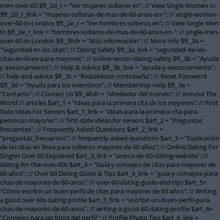
men-over-60 $ft_2d_r = "Ver mujeres solteras en"; // View Single Women In
$ft_2d_r_link = "mujeres-solteras-de-mas-de-60-anos-en-"; // single-women-
over-60-in-London $ft_2e_r = "Ver hombres solteros en"; // View Single Men
In $ft_2e_r_link = "hombres-solteros-de-mas-de-60-anos-en-"; // single-men-
over-60-in-London $ft_3hdr = "Más información"; // More Info $ft_3a =
"Seguridad en las citas"; // Dating Safety $ft_3a_link = "seguridad-de-las-
citas-en-linea-para-mayores"; // online-senior-dating-safety $ft_3b = "Ayuda
y asesoramiento"; // Help & Advice $ft_3b_link = "ayuda-y-asesoramiento";
// help-and-advice $ft_3c = "Restablecer contraseña"; // Reset Password
$ft_3d = "Ayuda para los miembros"; // Membership Help $ft_3e =
"Contacto"; // Contact Us $ft_4hdr = "Alrededor del mundo"; // Around The
World // articles $art_1 = "Ideas para la primera cita de los mayores"; // First
Date Ideas For Seniors $art_1_link = "ideas-para-la-primera-cita-para-
personas-mayores"; // first-date-ideas-for-seniors $art_2 = "Preguntas
frecuentes"; // Frequently Asked Questions $art_2_link =
"preguntas_frecuentes"; // frequently-asked-questions $art_3 = "Explicación
de las citas en línea para solteros mayores de 60 años"; // Online Dating For
Singles Over 60 Explained $art_3_link = "acerca-de-60-dating-website"; //
dating-for-the-over-60s $art_4 = "Guía y consejos de citas para mayores de
60 años"; // Over 60 Dating Guide & Tips $art_4_link = "guia-y-consejos-para-
citas-de-mayores-de-60-anos"; // over-60-dating-guide-and-tips $art_5=
"Cómo escribir un buen perfil de citas para mayores de 60 años"; // Writing
a good over 60s dating profile $art_5_link = "escribir-un-buen-perfil-para-
citas-de-mayores-de-60-anos"; // writing-a-good-60-dating-profile $art_6=
"Consejos para las fotos del perfil"; // Profile Photo Tips $art_6_link =