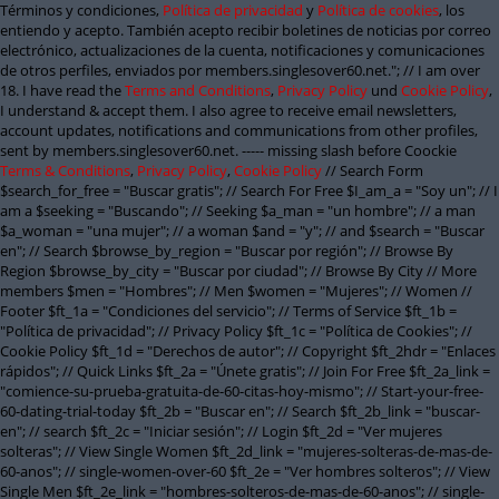
Términos y condiciones,
Política de privacidad
y
Política de cookies
, los
entiendo y acepto. También acepto recibir boletines de noticias por correo
electrónico, actualizaciones de la cuenta, notificaciones y comunicaciones
de otros perfiles, enviados por members.singlesover60.net."; // I am over
18. I have read the
Terms and Conditions
,
Privacy Policy
und
Cookie Policy
,
I understand & accept them. I also agree to receive email newsletters,
account updates, notifications and communications from other profiles,
sent by members.singlesover60.net. ----- missing slash before Coockie
Terms & Conditions
,
Privacy Policy
,
Cookie Policy
// Search Form
$search_for_free = "Buscar gratis"; // Search For Free $I_am_a = "Soy un"; // I
am a $seeking = "Buscando"; // Seeking $a_man = "un hombre"; // a man
$a_woman = "una mujer"; // a woman $and = "y"; // and $search = "Buscar
en"; // Search $browse_by_region = "Buscar por región"; // Browse By
Region $browse_by_city = "Buscar por ciudad"; // Browse By City // More
members $men = "Hombres"; // Men $women = "Mujeres"; // Women //
Footer $ft_1a = "Condiciones del servicio"; // Terms of Service $ft_1b =
"Política de privacidad"; // Privacy Policy $ft_1c = "Política de Cookies"; //
Cookie Policy $ft_1d = "Derechos de autor"; // Copyright $ft_2hdr = "Enlaces
rápidos"; // Quick Links $ft_2a = "Únete gratis"; // Join For Free $ft_2a_link =
"comience-su-prueba-gratuita-de-60-citas-hoy-mismo"; // Start-your-free-
60-dating-trial-today $ft_2b = "Buscar en"; // Search $ft_2b_link = "buscar-
en"; // search $ft_2c = "Iniciar sesión"; // Login $ft_2d = "Ver mujeres
solteras"; // View Single Women $ft_2d_link = "mujeres-solteras-de-mas-de-
60-anos"; // single-women-over-60 $ft_2e = "Ver hombres solteros"; // View
Single Men $ft_2e_link = "hombres-solteros-de-mas-de-60-anos"; // single-