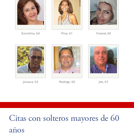
Estrellita
,
64
Pina
,
61
Yoland
,
60
Joivaca
,
63
Rodrigo
,
60
Joe
,
67
Citas con solteros mayores de 60
años