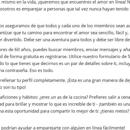
o mismo en la vida, ¡queremos que encuentres el amor en línea! 
osotros es emparejar a personas que tal vez nunca hayan tenido 
os aseguramos de que todos y cada uno de los miembros sean a
tizar que tu camino para encontrar el amor sea sencillo, fácil y, 
ser divertido. Debe ser una aventura para todos y debe ser libre de
res de 60 años, puedes buscar miembros, enviar mensajes y añadir
 de forma gratuita es registrarse. Utilice nuestro formulario de 5
 lo que tienes que decirnos es un par de detalles sobre ti, incl
una contraseña. Eso es todo.
ellenar tu perfil completamente. ¡Esta es una gran manera de dej
 son tu tipo!
iciones y hábitos: ¿eres un as de la cocina? Prefieres salir a cena
ad para brillar y mostrar lo que es increíble de ti - ¡también es 
 esta oportunidad para compartir lo mejor de ti: ¿tienes nietos? 
e podrían ayudar a emparejarte con alguien en línea fácilmente!