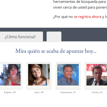
herramientas de búsqueda para v
viven cerca de usted para poners
¿Por qué no
se registra ahora
y l
¿Cómo funciona?
Mira quién se acaba de apuntar hoy...
Esplen
,
63
Letic
,
60
Caenmace
,
61
Torite
,
62