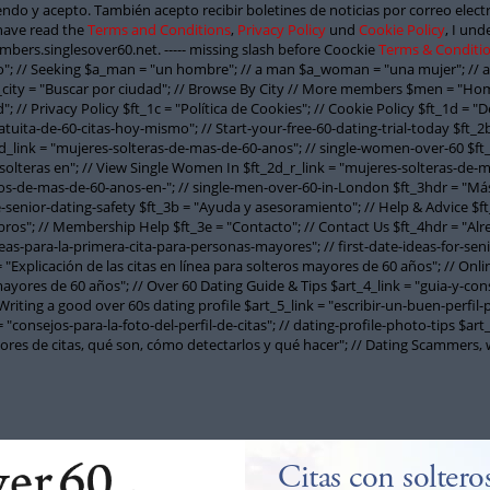
iendo y acepto. También acepto recibir boletines de noticias por correo elec
 have read the
Terms and Conditions
,
Privacy Policy
und
Cookie Policy
, I und
bers.singlesover60.net. ----- missing slash before Coockie
Terms & Conditi
ndo"; // Seeking $a_man = "un hombre"; // a man $a_woman = "una mujer"; // a
city = "Buscar por ciudad"; // Browse By City // More members $men = "Ho
d"; // Privacy Policy $ft_1c = "Política de Cookies"; // Cookie Policy $ft_1d = 
tuita-de-60-citas-hoy-mismo"; // Start-your-free-60-dating-trial-today $ft_2b =
_2d_link = "mujeres-solteras-de-mas-de-60-anos"; // single-women-over-60 $ft
solteras en"; // View Single Women In $ft_2d_r_link = "mujeres-solteras-de-
os-de-mas-de-60-anos-en-"; // single-men-over-60-in-London $ft_3hdr = "Más i
ne-senior-dating-safety $ft_3b = "Ayuda y asesoramiento"; // Help & Advice $f
os"; // Membership Help $ft_3e = "Contacto"; // Contact Us $ft_4hdr = "Alre
"ideas-para-la-primera-cita-para-personas-mayores"; // first-date-ideas-for-s
"Explicación de las citas en línea para solteros mayores de 60 años"; // Onli
 mayores de 60 años"; // Over 60 Dating Guide & Tips $art_4_link = "guia-y-c
Writing a good over 60s dating profile $art_5_link = "escribir-un-buen-perfil
= "consejos-para-la-foto-del-perfil-de-citas"; // dating-profile-photo-tips $art
adores de citas, qué son, cómo detectarlos y qué hacer"; // Dating Scammers,
Citas con solter