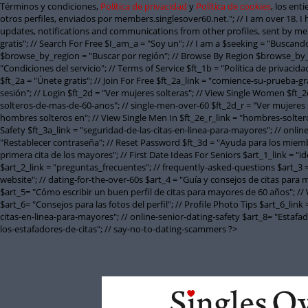
Términos y condiciones,
Política de privacidad
y
Política de cookies
, los ent
otros perfiles, enviados por members.singlesover60.net."; // I am over 18. I
updates, notifications and communications from other profiles, sent by mem
gratis"; // Search For Free $I_am_a = "Soy un"; // I am a $seeking = "Busca
$browse_by_region = "Buscar por región"; // Browse By Region $browse_by_
"Condiciones del servicio"; // Terms of Service $ft_1b = "Política de privacida
$ft_2a = "Únete gratis"; // Join For Free $ft_2a_link = "comience-su-prueba-gra
sesión"; // Login $ft_2d = "Ver mujeres solteras"; // View Single Women $ft
solteros-de-mas-de-60-anos"; // single-men-over-60 $ft_2d_r = "Ver mujeres 
hombres solteros en"; // View Single Men In $ft_2e_r_link = "hombres-solter
Safety $ft_3a_link = "seguridad-de-las-citas-en-linea-para-mayores"; // onli
"Restablecer contraseña"; // Reset Password $ft_3d = "Ayuda para los miembr
primera cita de los mayores"; // First Date Ideas For Seniors $art_1_link = 
$art_2_link = "preguntas_frecuentes"; // frequently-asked-questions $art_3 = 
website"; // dating-for-the-over-60s $art_4 = "Guía y consejos de citas para
$art_5= "Cómo escribir un buen perfil de citas para mayores de 60 años"; // 
$art_6= "Consejos para las fotos del perfil"; // Profile Photo Tips $art_6_link 
citas-en-linea-para-mayores"; // online-senior-dating-safety $art_8= "Estaf
los-estafadores-de-citas"; // say-no-to-dating-scammers ?>