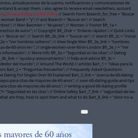
trónico, actualizaciones de la cuenta, notificaciones y comunicaciones de
erstand & accept them. I also agree to receive email newsletters, account
ons
,
Privacy Policy
,
Cookie Policy
// Search Form $search_for_free = "Buscar
 woman $and = "y"; // and $search = "Buscar en"; // Search
mbres"; // Men $women = "Mujeres"; // Women // Footer $ft_1a =
"Derechos de autor"; // Copyright $ft_2hdr = "Enlaces rápidos"; // Quick Links
 "Buscar en"; // Search $ft_2b_link = "buscar-en"; // search $ft_2c = "Iniciar
_2e = "Ver hombres solteros"; // View Single Men $ft_2e_link = "hombres-
mas-de-60-anos-en-"; // single-women-over-60-in-London $ft_2e_r = "Ver
nformación"; // More Info $ft_3a = "Seguridad en las citas"; // Dating
t_3b_link = "ayuda-y-asesoramiento"; // help-and-advice $ft_3c =
dedor del mundo"; // Around The World // articles $art_1 = "Ideas para la
eniors $art_2 = "Preguntas frecuentes"; // Frequently Asked Questions
ne Dating For Singles Over 60 Explained $art_3_link = "acerca-de-60-dating-
onsejos-para-citas-de-mayores-de-60-anos"; // over-60-dating-guide-and-tips
-para-citas-de-mayores-de-60-anos"; // writing-a-good-60-dating-profile
_7= "Seguridad en las citas"; // Online Safety $art_7_link = "seguridad-de-las-
 what are they, how to spot them and what to do $art_8_link = "decir-no-a-
os mayores de 60 años