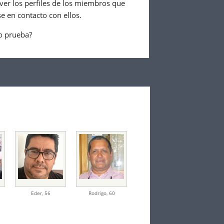
er los perfiles de los miembros que
e en contacto con ellos.
o prueba?
Eder
,
56
Rodrigo
,
60