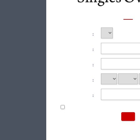
:
:
:
:
: